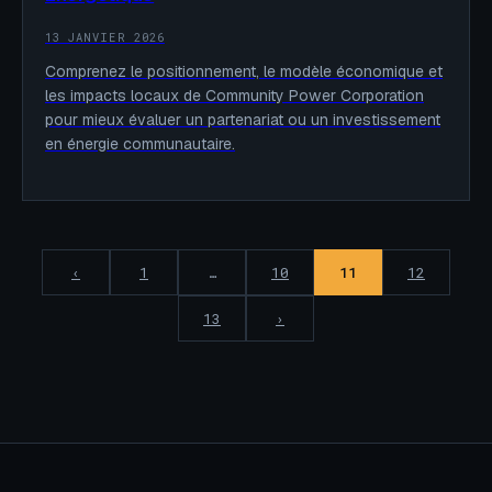
13 JANVIER 2026
Comprenez le positionnement, le modèle économique et
les impacts locaux de Community Power Corporation
pour mieux évaluer un partenariat ou un investissement
en énergie communautaire.
‹
1
…
10
11
12
13
›