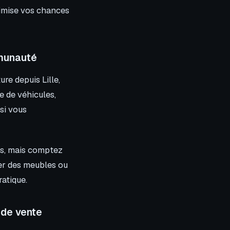
ximise vos chances
mmunauté
re depuis Lille,
e de véhicules,
si vous
es, mais comptez
ter des meubles ou
ratique.
 de vente