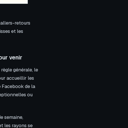
 allers-retours
isses et les
our venir
règle générale, le
r accueillir les
ge Facebook de la
eptionnelles ou
de semaine,
et les rayons se