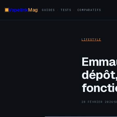
Vapelink
Mag
GUIDES · TESTS · COMPARATIFS
LIFESTYLE
Emmaü
dépôt,
fonct
28 FÉVRIER 2026
S
·