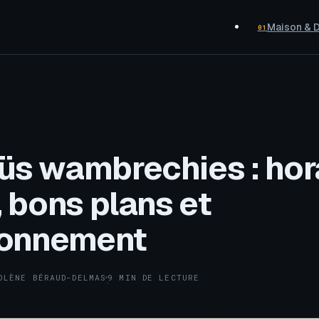
Maison & 
01
s wambrechies : hora
 bons plans et
ionnement
OLÈNE BÉRAUD-DELMAS
9 MIN DE LECTURE
·