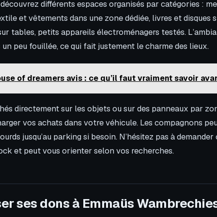
 découvrez différents espaces organisés par catégories : me
xtile et vêtements dans une zone dédiée, livres et disques s
sur tables, petits appareils électroménagers testés. L’ambi
s un peu fouillée, ce qui fait justement le charme des lieux.
use of dreamers avis : ce qu’il faut vraiment savoir ava
ichés directement sur les objets ou sur des panneaux par zo
harger vos achats dans votre véhicule. Les compagnons peu
lourds jusqu’au parking si besoin. N’hésitez pas à demander c
tock et peut vous orienter selon vos recherches.
er ses dons à Emmaüs Wambrechies 