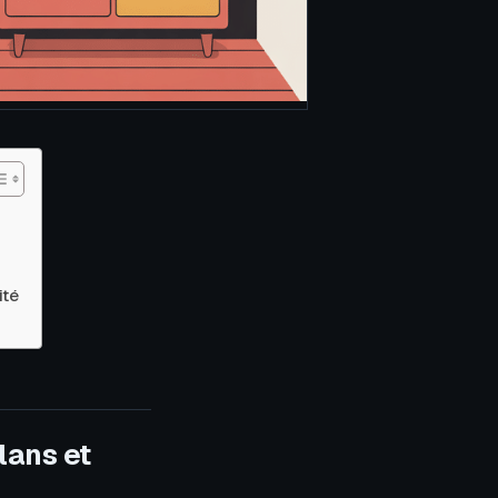
ité
lans et