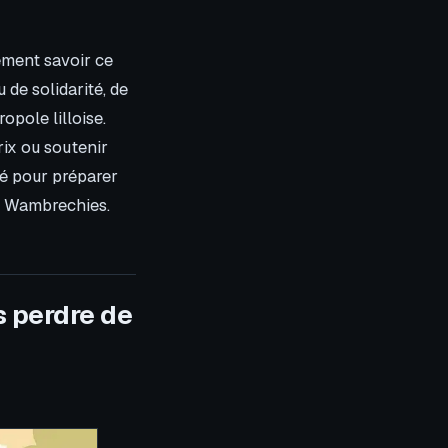
ement savoir ce
de solidarité, de
opole lilloise.
rix ou soutenir
ré pour préparer
üs Wambrechies.
 perdre de