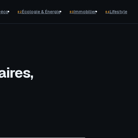
Déco
Écologie & Énergie
Immobilier
Lifestyle
02
03
04
ires,