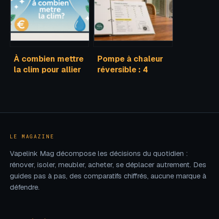
scénarios à
horizon 2050
À combien mettre
Pompe à chaleur
la clim pour allier
réversible : 4
confort, santé et
pièges financiers
économies
à éviter pour votre
installation
LE MAGAZINE
Vapelink Mag décompose les décisions du quotidien :
rénover, isoler, meubler, acheter, se déplacer autrement. Des
guides pas à pas, des comparatifs chiffrés, aucune marque à
défendre.