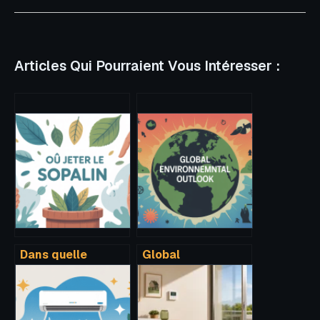
Articles Qui Pourraient Vous Intéresser :
Dans quelle
Global
poubelle jeter le
environmental
sopalin : le guide
outlook
simple à suivre
comprendre les
tendances et