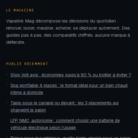
LE MAGAZINE
Vapelink Mag décompose les décisions du quotidien :
rénover, isoler, meubler, acheter, se déplacer autrement. Des
guides pas à pas, des comparatifs chiffrés, aucune marque à
défendre.
PUBLIÉ RÉCEMMENT
Stop Volt avis : économies jusqu’à 90 % ou boîtier à éviter ?
Spa gonflable 4 places : le format idéal pour un bain chaud
intime à domicile
Tapis sous le canapé ou devant : les 3 placements qui
changent le salon
LFP, NMC, autonomie : comment choisir une batterie de
véhicule électrique selon l’usage