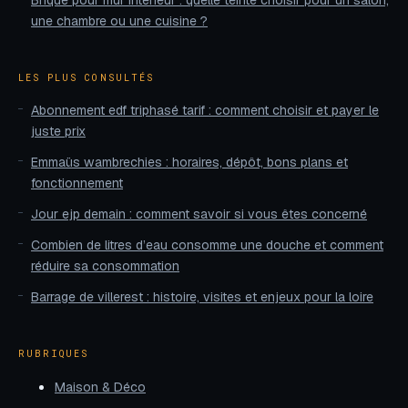
Brique pour mur intérieur : quelle teinte choisir pour un salon,
une chambre ou une cuisine ?
LES PLUS CONSULTÉS
Abonnement edf triphasé tarif : comment choisir et payer le
juste prix
Emmaüs wambrechies : horaires, dépôt, bons plans et
fonctionnement
Jour ejp demain : comment savoir si vous êtes concerné
Combien de litres d’eau consomme une douche et comment
réduire sa consommation
Barrage de villerest : histoire, visites et enjeux pour la loire
RUBRIQUES
Maison & Déco