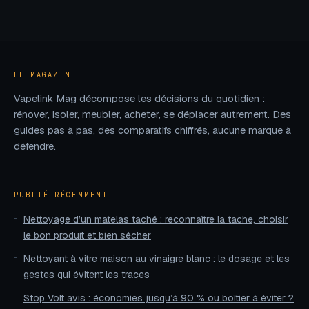
suivantes sans
choisir et
vous tromper
aménager
LE MAGAZINE
Vapelink Mag décompose les décisions du quotidien :
rénover, isoler, meubler, acheter, se déplacer autrement. Des
guides pas à pas, des comparatifs chiffrés, aucune marque à
défendre.
PUBLIÉ RÉCEMMENT
Nettoyage d’un matelas taché : reconnaître la tache, choisir
le bon produit et bien sécher
Nettoyant à vitre maison au vinaigre blanc : le dosage et les
gestes qui évitent les traces
Stop Volt avis : économies jusqu’à 90 % ou boîtier à éviter ?