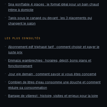
Spa gonflable 4 places : le format idéal pour un bain chaud
intime à domicile
Tapis sous le canapé ou devant : les 3 placements qui
changent le salon
LES PLUS CONSULTÉS
Abonnement edf triphasé tarif : comment choisir et payer le
juste prix
Emmaüs wambrechies : horaires, dépôt, bons plans et
fonctionnement
Jour ejp demain : comment savoir si vous êtes concerné
Combien de litres d’eau consomme une douche et comment
réduire sa consommation
Barrage de villerest : histoire, visites et enjeux pour la loire