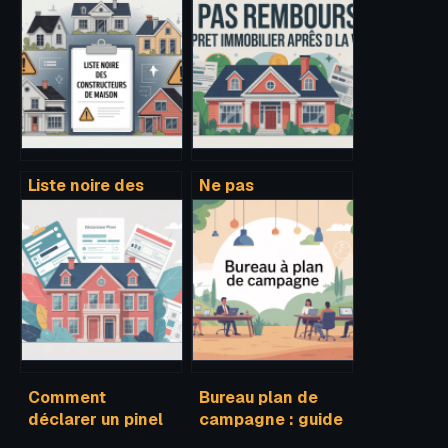
Liste noire des
Ne pas
constructeurs de
rembourser son
maison : ce qu’il
prêt immobilier
faut vraiment
après la vente :
savoir
que disent
vraiment la loi et
les forums ?
Comment
Bureau plan de
déclarer un pinel
campagne : guide
les années
complet pour bien