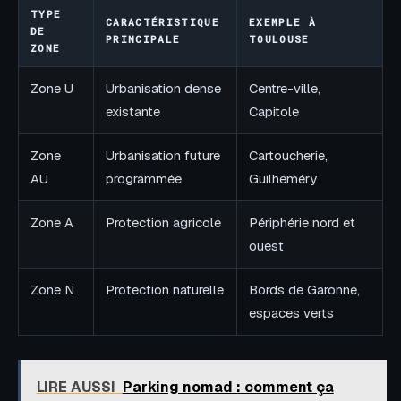
TYPE
CARACTÉRISTIQUE
EXEMPLE À
DE
PRINCIPALE
TOULOUSE
ZONE
Zone U
Urbanisation dense
Centre-ville,
existante
Capitole
Zone
Urbanisation future
Cartoucherie,
AU
programmée
Guilheméry
Zone A
Protection agricole
Périphérie nord et
ouest
Zone N
Protection naturelle
Bords de Garonne,
espaces verts
LIRE AUSSI
Parking nomad : comment ça