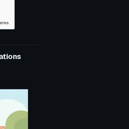
aires
ations