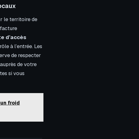
locaux
 le territoire de
 facture
te d’accès
ôle à l’entrée. Les
serve de respecter
 auprès de votre
es si vous
un froid