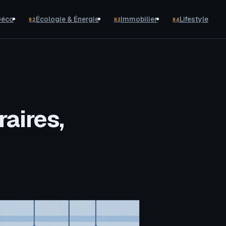
Déco
Écologie & Énergie
Immobilier
Lifestyle
02
03
04
raires,