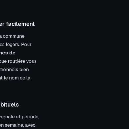
er facilement
 la commune
es légers. Pour
nes de
que routière vous
tionnels bien
nt le nom de la
abituels
vernale et période
 en semaine, avec