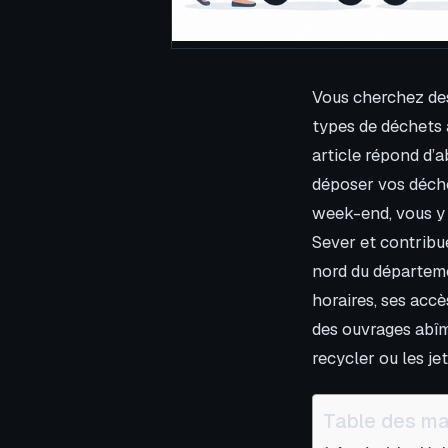
Vous cherchez des 
types de déchets 
article répond d’a
déposer vos déche
week-end, vous y t
Sever et contribue
nord du départeme
horaires, ses accè
des ouvrages abî
recycler ou les jet
Table des ma