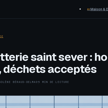
Maison & 
01
IE
terie saint sever : ho
, déchets acceptés
SOLÈNE BÉRAUD-DELMAS
9 MIN DE LECTURE
·
·