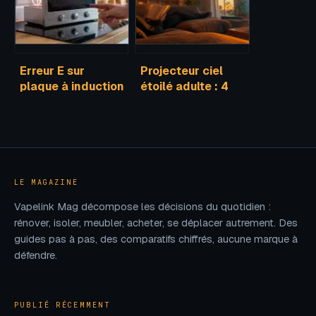
Erreur E sur
Projecteur ciel
plaque à induction
étoilé adulte : 4
: 30 secondes de
critères pour
débranchement
choisir une
pour réinitialiser
immersion
votre appareil
galactique réussie
LE MAGAZINE
Vapelink Mag décompose les décisions du quotidien :
rénover, isoler, meubler, acheter, se déplacer autrement. Des
guides pas à pas, des comparatifs chiffrés, aucune marque à
défendre.
PUBLIÉ RÉCEMMENT