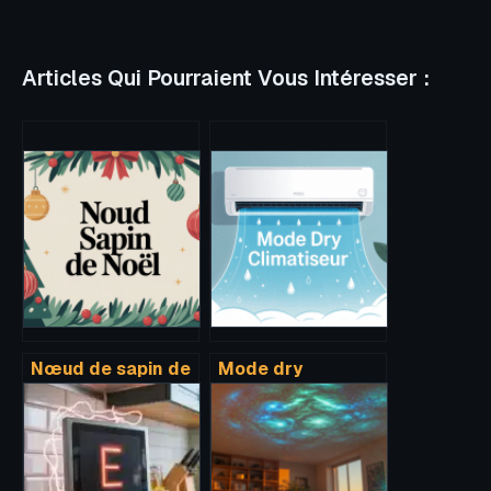
Articles Qui Pourraient Vous Intéresser :
Nœud de sapin de
Mode dry
noël techniques et
climatiseur :
styles pour une
fonctionnement,
déco élégante
utilité et bons
réglages