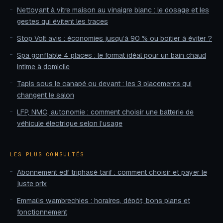
Nettoyant à vitre maison au vinaigre blanc : le dosage et les
gestes qui évitent les traces
Stop Volt avis : économies jusqu’à 90 % ou boîtier à éviter ?
Spa gonflable 4 places : le format idéal pour un bain chaud
intime à domicile
Tapis sous le canapé ou devant : les 3 placements qui
changent le salon
LFP, NMC, autonomie : comment choisir une batterie de
véhicule électrique selon l’usage
LES PLUS CONSULTÉS
Abonnement edf triphasé tarif : comment choisir et payer le
juste prix
Emmaüs wambrechies : horaires, dépôt, bons plans et
fonctionnement