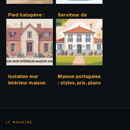
Pied halogène :
Serviteur de
bien choisir,
douche : bien
utiliser et
choisir, installer et
remplacer son
optimiser votre
lampadaire
rangement
Isolation mur
Maison portugaise
intérieur maison
: styles, prix, plans
ancienne :
et conseils pour
méthodes, prix et
réussir votre
erreurs à éviter
projet
LE MAGAZINE