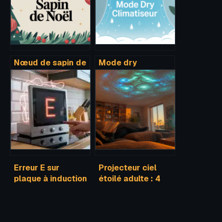
Nœud de sapin de
Mode dry
noël techniques et
climatiseur :
styles pour une
fonctionnement,
déco élégante
utilité et bons
réglages
Erreur E sur
Projecteur ciel
plaque à induction
étoilé adulte : 4
: 30 secondes de
critères pour
débranchement
choisir une
pour réinitialiser
immersion