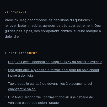
votre appareil
galactique réussie
LE MAGAZINE
Vapelink Mag décompose les décisions du quotidien :
rénover, isoler, meubler, acheter, se déplacer autrement. Des
guides pas à pas, des comparatifs chiffrés, aucune marque à
défendre.
PUBLIÉ RÉCEMMENT
Stop Volt avis : économies jusqu’à 90 % ou boîtier à éviter ?
Spa gonflable 4 places : le format idéal pour un bain chaud
intime à domicile
Tapis sous le canapé ou devant : les 3 placements qui
changent le salon
LFP, NMC, autonomie : comment choisir une batterie de
véhicule électrique selon l’usage