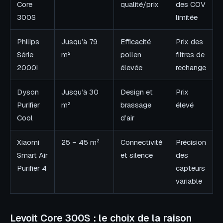
Core
qualité/prix
des COV
300S
limitée
Philips
Jusqu’à 79
Efficacité
Prix des
Série
m²
pollen
filtres de
2000i
élevée
rechange
Dyson
Jusqu’à 30
Design et
Prix
Purifier
m²
brassage
élevé
Cool
d’air
Xiaomi
25 – 45 m²
Connectivité
Précision
Smart Air
et silence
des
Purifier 4
capteurs
variable
Levoit Core 300S : le choix de la raison