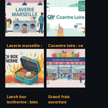
Laverie marseille :
Cacentre loire : ce
guide pratique
qu’il faut savoir
pour choisir la
sur votre espace
bonne adresse
en ligne cace
Lunch box
Grand frais
isotherme : bien
ouverture
choisir, utiliser et
prochaine :