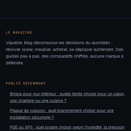
conserver vos
comment ne rien
repas au frais
rater des
nouveaux
magasins
LE MAGAZINE
Vapelink Mag décompose les décisions du quotidien :
rénover, isoler, meubler, acheter, se déplacer autrement. Des
guides pas à pas, des comparatifs chiffrés, aucune marque à
défendre.
PUBLIÉ RÉCEMMENT
Brique pour mur intérieur : quelle teinte choisir pour un salon,
une chambre ou une cuisine ?
Plaque de cuisson : quel branchement choisir pour une
installation sécurisée ?
PSE ou XPS : quel isolant choisir selon l’humidité, la pression