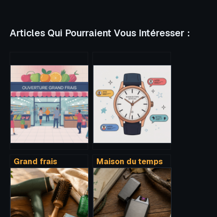
Articles Qui Pourraient Vous Intéresser :
Grand frais
Maison du temps
ouverture
montre avis :
prochaine :
fiabilité, retours
comment ne rien
clients et pièges à
rater des
éviter
nouveaux