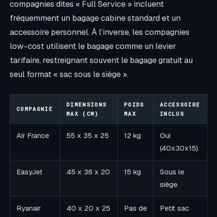
compagnies dites « Full Service » incluent
fréquemment un bagage cabine standard et un
accessoire personnel. À l’inverse, les compagnies
low-cost utilisent le bagage comme un levier
tarifaire, restreignant souvent le bagage gratuit au
seul format « sac sous le siège ».
DIMENSIONS
POIDS
ACCESSOIRE
COMPAGNIE
MAX (CM)
MAX
INCLUS
Air France
55 x 35 x 25
12 kg
Oui
(40x30x15)
EasyJet
45 x 36 x 20
15 kg
Sous le
siège
Ryanair
40 x 20 x 25
Pas de
Petit sac