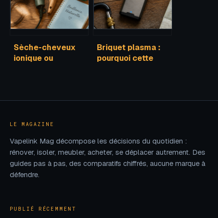
magasins
Sèche-cheveux
Briquet plasma :
ionique ou
pourquoi cette
classique :
technologie
comment stopper
électrique
l’électricité
supplante le gaz
statique et
et l’essence
sublimer vos
cheveux ?
LE MAGAZINE
Vapelink Mag décompose les décisions du quotidien :
rénover, isoler, meubler, acheter, se déplacer autrement. Des
guides pas à pas, des comparatifs chiffrés, aucune marque à
défendre.
PUBLIÉ RÉCEMMENT