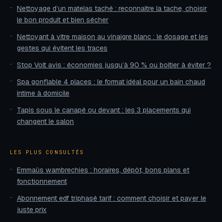
Nettoyage d’un matelas taché : reconnaître la tache, choisir
le bon produit et bien sécher
Nettoyant à vitre maison au vinaigre blanc : le dosage et les
gestes qui évitent les traces
Stop Volt avis : économies jusqu’à 90 % ou boîtier à éviter ?
Spa gonflable 4 places : le format idéal pour un bain chaud
intime à domicile
Tapis sous le canapé ou devant : les 3 placements qui
changent le salon
LES PLUS CONSULTÉS
Emmaüs wambrechies : horaires, dépôt, bons plans et
fonctionnement
Abonnement edf triphasé tarif : comment choisir et payer le
juste prix