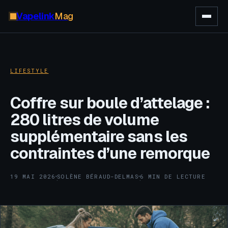
Vapelink
Mag
LIFESTYLE
Coffre sur boule d’attelage :
280 litres de volume
supplémentaire sans les
contraintes d’une remorque
19 MAI 2026
SOLÈNE BÉRAUD-DELMAS
6 MIN DE LECTURE
·
·