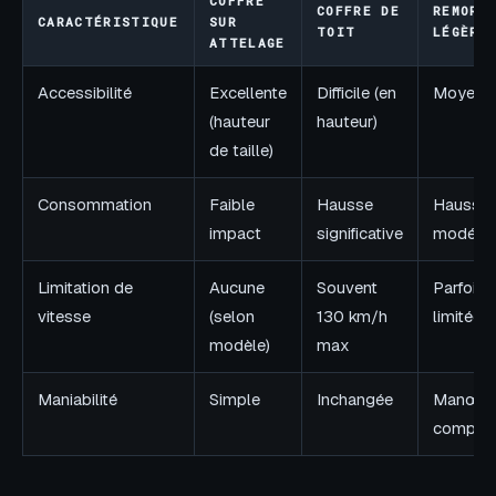
COFFRE
COFFRE DE
REMORQ
CARACTÉRISTIQUE
SUR
TOIT
LÉGÈRE
ATTELAGE
Accessibilité
Excellente
Difficile (en
Moyenn
(hauteur
hauteur)
de taille)
Consommation
Faible
Hausse
Hausse
impact
significative
modéré
Limitation de
Aucune
Souvent
Parfois
vitesse
(selon
130 km/h
limitée
modèle)
max
Maniabilité
Simple
Inchangée
Manœuv
comple