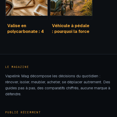
Valise en
Véhicule à pédale
polycarbonate : 4
: pourquoi la force
critères
des jambes
techniques pour
surpasse
choisir une coque
l’électrique
réellement
incassable
LE MAGAZINE
Vapelink Mag décompose les décisions du quotidien :
rénover, isoler, meubler, acheter, se déplacer autrement. Des
guides pas à pas, des comparatifs chiffrés, aucune marque à
défendre.
PUBLIÉ RÉCEMMENT