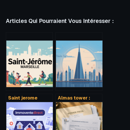
Articles Qui Pourraient Vous Intéresser :
Saint jerome
Almas tower :
marseille :
guide complet
quartier, vie locale
pour comprendre
et immobilier
cette tour
emblématique de
dubaï