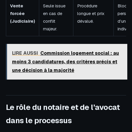
Vente
Seule issue
Procédure
Blocag
forcée
en cas de
longue et prix
persist
(Judiciaire)
conflit
dévalué.
d’un
majeur.
indivisa
LIRE AUSSI
Commission logement social : au
moins 3 candidatures, des critères précis et
une décision à la majorité
Le rôle du notaire et de l’avocat
dans le processus