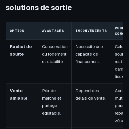
solutions de sortie
PUBLI
OPTION
AVANTAGES
INCONVÉNIENTS
CONCE
Rachat de
Conservation
Nécessite une
Celui q
soulte
du logement
capacité de
souhai
et stabilité.
financement.
rester
dans l
lieux.
Vente
Prix de
Dépend des
Accord
amiable
marché et
délais de vente.
mutuel
partage
pour
équitable.
repartir
zéro.