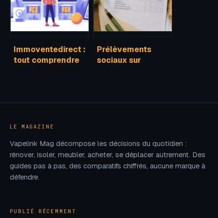
Immoventedirect :
Prélèvements
tout comprendre
sociaux sur
sur l’acteur de la
revenus fonciers :
vente immobilière
taux, calcul et
entre particuliers
leviers
d’optimisation
LE MAGAZINE
Vapelink Mag décompose les décisions du quotidien :
rénover, isoler, meubler, acheter, se déplacer autrement. Des
guides pas à pas, des comparatifs chiffrés, aucune marque à
défendre.
PUBLIÉ RÉCEMMENT