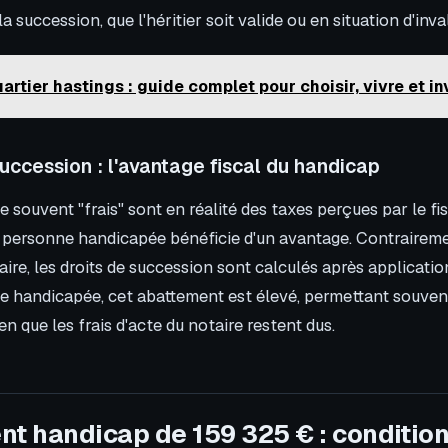
 la succession, que l'héritier soit valide ou en situation d'inval
artier hastings : guide complet pour choisir, vivre et in
succession : l'avantage fiscal du handicap
souvent "frais" sont en réalité des taxes perçues par le fis
la personne handicapée bénéficie d'un avantage. Contrairem
ire, les droits de succession sont calculés après applicati
 handicapée, cet abattement est élevé, permettant souven
en que les frais d'acte du notaire restent dus.
nt handicap de 159 325 € : condition