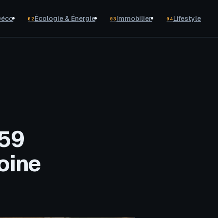
Déco
Écologie & Énergie
Immobilier
Lifestyle
02
03
04
159
oine