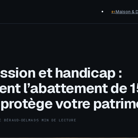
Maison & 
01
sion et handicap :
nt l’abattement de 
protège votre patrim
E BÉRAUD-DELMAS
5 MIN DE LECTURE
·