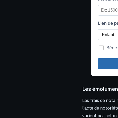
Lien de p
Bénéf
Les émoluments
Les frais de notai
l'acte de notoriété
varient pas selon 