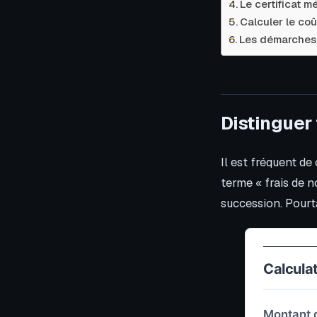
Le certificat m
Calculer le coû
Les démarches 
Distinguer 
Il est fréquent de
terme « frais de n
succession. Pourta
Calcula
Montant d