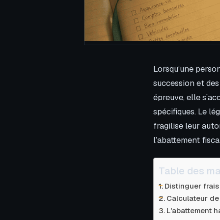
Lorsqu’une personn
succession et des 
épreuve, elle s’a
spécifiques. Le lé
fragilise leur au
l’abattement fisca
Table des ma
Distinguer frai
Calculateur de
L'abattement h