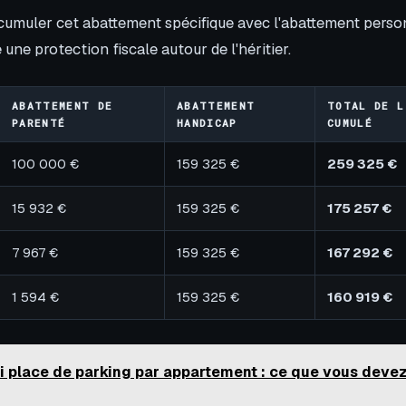
 cumuler cet abattement spécifique avec l'abattement person
 une protection fiscale autour de l'héritier.
ABATTEMENT DE
ABATTEMENT
TOTAL DE L
PARENTÉ
HANDICAP
CUMULÉ
100 000 €
159 325 €
259 325 €
15 932 €
159 325 €
175 257 €
7 967 €
159 325 €
167 292 €
1 594 €
159 325 €
160 919 €
i place de parking par appartement : ce que vous deve