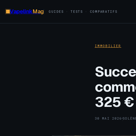
Vapelink
Mag
GUIDES · TESTS · COMPARATIFS
IMMOBILIER
Succes
comme
325 € 
30 MAI 2026
SOLÈN
·