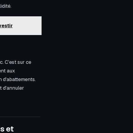
idité.
vestir
c. C'est sur ce
ent aux
on d'abattements.
t d'annuler
s et