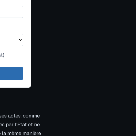
t)
r ses actes, comme
és par l'État et ne
 de la même manière