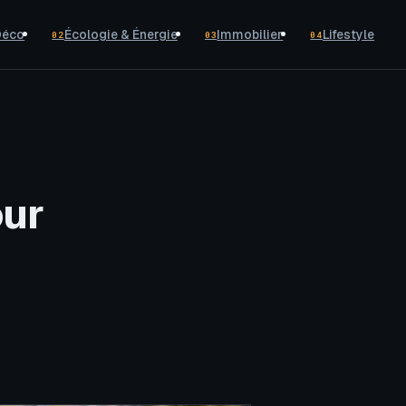
Déco
Écologie & Énergie
Immobilier
Lifestyle
02
03
04
our