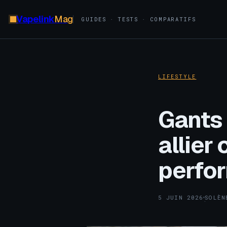
Vapelink
Mag
GUIDES · TESTS · COMPARATIFS
LIFESTYLE
Gants 
allier
perfo
5 JUIN 2026
SOLÈN
·