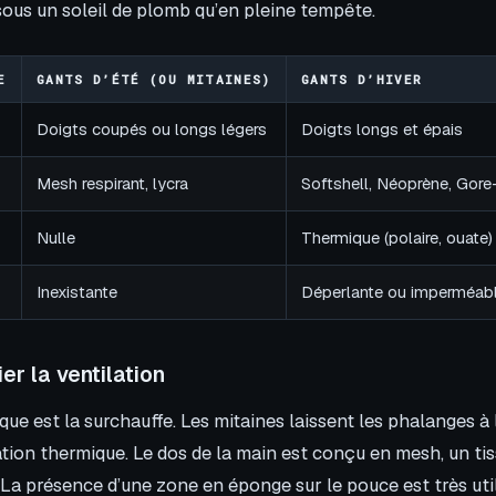
ous un soleil de plomb qu’en pleine tempête.
E
GANTS D’ÉTÉ (OU MITAINES)
GANTS D’HIVER
Doigts coupés ou longs légers
Doigts longs et épais
Mesh respirant, lycra
Softshell, Néoprène, Gore
Nulle
Thermique (polaire, ouate)
Inexistante
Déperlante ou imperméab
ier la ventilation
sque est la surchauffe. Les mitaines laissent les phalanges à l’
lation thermique. Le dos de la main est conçu en mesh, un tis
r. La présence d’une zone en éponge sur le pouce est très uti