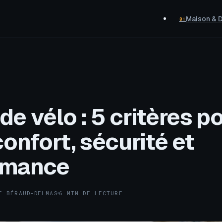
Maison & 
01
de vélo : 5 critères p
 confort, sécurité et
rmance
E BÉRAUD-DELMAS
6 MIN DE LECTURE
·