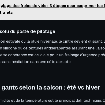
glage des freins de vélo : 3 étapes pour supprimer les 
trajets
solu du poste de pilotage
ion estivale ou la pluie hivernale, le cintre devient glissant.
n silicone ou de textures antidérapantes assurant une liais
tte adhérence est cruciale pour un freinage d’urgence pré
e sans hésitation dans une côte abrupte.
 gants selon la saison : été vs hiver
midité et de la température est le principal défi technique.