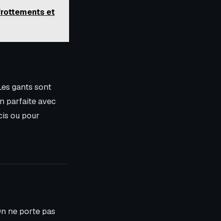
frottements et
 Les gants sont
on parfaite avec
cis ou pour
 On ne porte pas