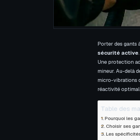
Porter des gants 
sécurité active
Une protection ad
mineur. Au-delà de
micro-vibrations 
réactivité optimal
Table des ma
Pourquoi les ga
Choisir ses gan
Les spécificit