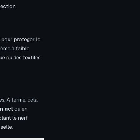
tection
t pour protéger le
même à faible
ue ou des textiles
s. À terme, cela
en gel
ou en
lant le nerf
selle.