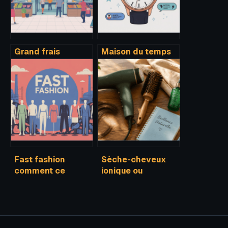
Grand frais
Maison du temps
ouverture
montre avis :
prochaine :
fiabilité, retours
comment ne rien
clients et pièges à
rater des
éviter
nouveaux
magasins
Fast fashion
Sèche-cheveux
comment ce
ionique ou
modèle
classique :
bouleverse la
comment stopper
mode et la
l’électricité
planète
statique et
sublimer vos