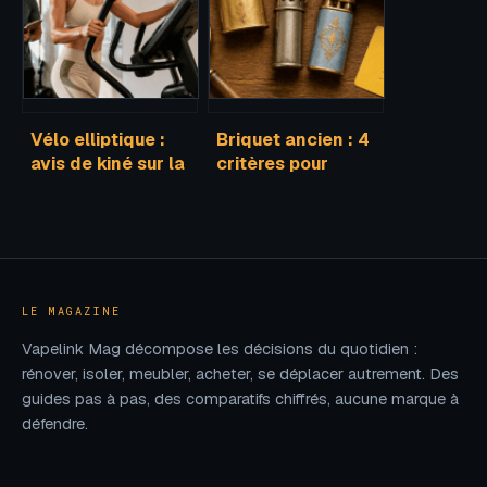
dépasser les 100
choisir le modèle
km
adapté
Vélo elliptique :
Briquet ancien : 4
avis de kiné sur la
critères pour
protection
identifier un
articulaire et
modèle rare et
l’efficacité
éviter les
musculaire
contrefaçons
LE MAGAZINE
Vapelink Mag décompose les décisions du quotidien :
rénover, isoler, meubler, acheter, se déplacer autrement. Des
guides pas à pas, des comparatifs chiffrés, aucune marque à
défendre.