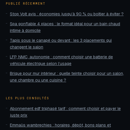
PUBLIÉ RÉCEMMENT
Stop Volt avis : économies jusqu’à 90 % ou boîtier à éviter ?
Spa gonflable 4 places : le format idéal pour un bain chaud
intime à domicile
Tapis sous le canapé ou devant : les 3 placements qui
changent le salon
LFP, NMC, autonomie : comment choisir une batterie de
véhicule électrique selon l’usage
Brique pour mur intérieur : quelle teinte choisir pour un salon,
une chambre ou une cuisine ?
LES PLUS CONSULTÉS
Abonnement edf triphasé tarif : comment choisir et payer le
juste prix
Emmaüs wambrechies : horaires, dépôt, bons plans et