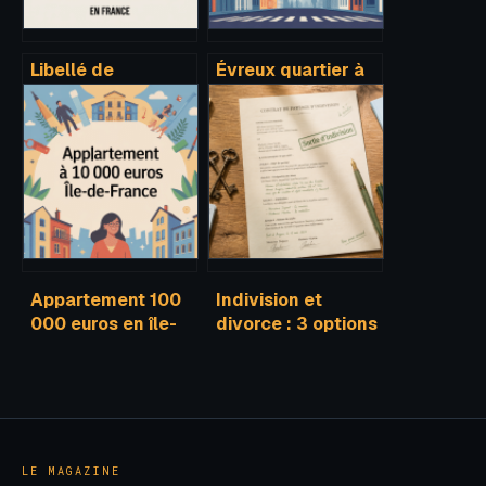
Libellé de
Évreux quartier à
l’adresse : bien le
éviter : guide pour
comprendre et
choisir où vivre en
l’écrire sans
sécurité
erreur
Appartement 100
Indivision et
000 euros en île-
divorce : 3 options
de-france : où et
pour sécuriser ou
comment acheter
vendre votre
logement
LE MAGAZINE