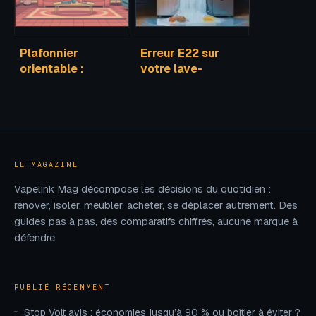
Plafonnier
Erreur E22 sur
orientable :
votre lave-
comment choisir
vaisselle Siemens
le bon modèle
: comment
pour chaque pièce
diagnostiquer,
nettoyer la pompe
et relancer votre
cycle ?
LE MAGAZINE
Vapelink Mag décompose les décisions du quotidien :
rénover, isoler, meubler, acheter, se déplacer autrement. Des
guides pas à pas, des comparatifs chiffrés, aucune marque à
défendre.
PUBLIÉ RÉCEMMENT
Stop Volt avis : économies jusqu’à 90 % ou boîtier à éviter ?