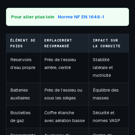
Pour aller plus loin
:
Norme NF EN 1646-1
ÉLÉMENT DE
EMPLACEMENT
IMPACT SUR
POIDS
RECOMMANDÉ
LA CONDUITE
Réservoirs
Près de l’essieu
Stabilité
d’eau propre
arrière, centré
latérale et
motricité
Batteries
Près de l’essieu ou
Équilibre des
auxiliaires
sous les sièges
masses
Bouteilles
Coffre étanche
Sécurité et
de gaz
avec aération basse
normes VASP