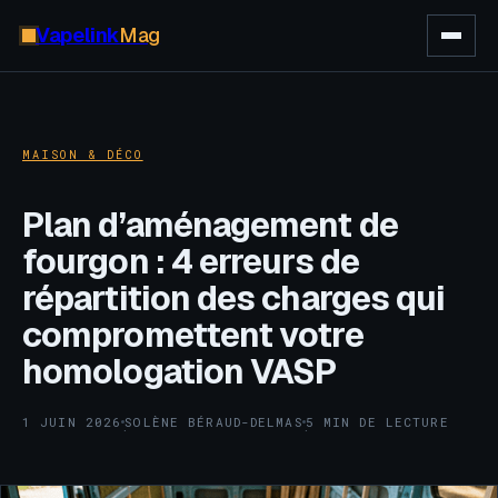
Vapelink
Mag
MAISON & DÉCO
Plan d’aménagement de
fourgon : 4 erreurs de
répartition des charges qui
compromettent votre
homologation VASP
1 JUIN 2026
SOLÈNE BÉRAUD-DELMAS
5 MIN DE LECTURE
·
·