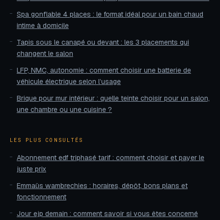
Spa gonflable 4 places : le format idéal pour un bain chaud
intime à domicile
Tapis sous le canapé ou devant : les 3 placements qui
changent le salon
LFP, NMC, autonomie : comment choisir une batterie de
véhicule électrique selon l’usage
Brique pour mur intérieur : quelle teinte choisir pour un salon,
une chambre ou une cuisine ?
LES PLUS CONSULTÉS
Abonnement edf triphasé tarif : comment choisir et payer le
juste prix
Emmaüs wambrechies : horaires, dépôt, bons plans et
fonctionnement
Jour ejp demain : comment savoir si vous êtes concerné