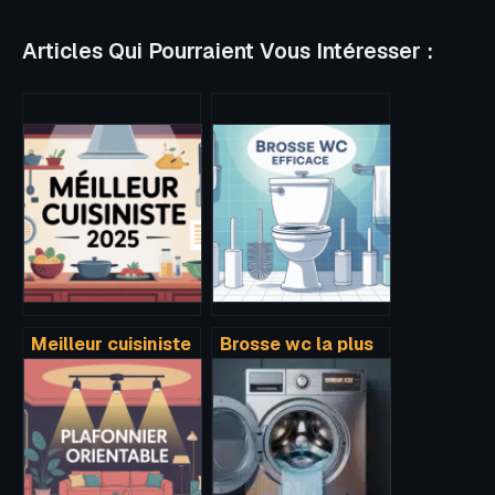
Articles Qui Pourraient Vous Intéresser :
Meilleur cuisiniste
Brosse wc la plus
2024 : le guide
efficace :
pour choisir sans
comment choisir
se tromper
le bon modèle
pour chez vous