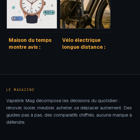
rater des
nouveaux
magasins
Maison du temps
Vélo électrique
montre avis :
longue distance :
fiabilité, retours
3 piliers
clients et pièges à
techniques pour
éviter
dépasser les 100
km
LE MAGAZINE
Vapelink Mag décompose les décisions du quotidien :
rénover, isoler, meubler, acheter, se déplacer autrement. Des
guides pas à pas, des comparatifs chiffrés, aucune marque à
défendre.