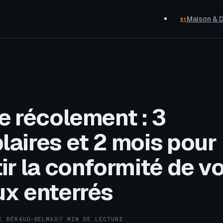
Maison & 
01
e récolement : 3
aires et 2 mois pour
ir la conformité de v
ux enterrés
E BÉRAUD-DELMAS
7 MIN DE LECTURE
·