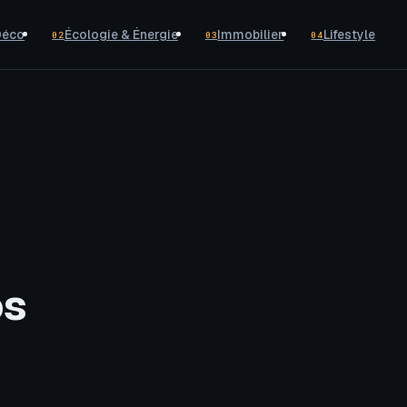
Déco
Écologie & Énergie
Immobilier
Lifestyle
02
03
04
os