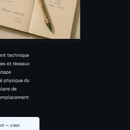
ent technique
ges et réseaux
 étape
té physique du
plans de
l’emplacement
nt
— c’est