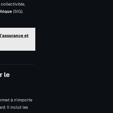
collectivités,
phique
(SIG),
 l’assurance et
r le
permet à n’importe
d. Il inclut les