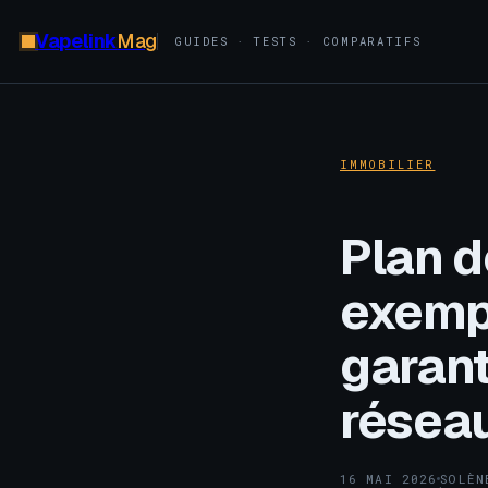
Vapelink
Mag
GUIDES · TESTS · COMPARATIFS
IMMOBILIER
Plan d
exempl
garant
résea
16 MAI 2026
SOLÈN
·