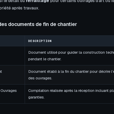
i le détail du
ferraillage
pour certains ouvrages d’art ou l
priété après travaux.
es documents de fin de chantier
DESCRIPTION
Document utilisé pour guider la construction tech
pendant le chantier.
nt
Document établi à la fin du chantier pour décrire l’é
des ouvrages.
 Ouvrages
Compilation réalisée après la réception incluant pl
garanties.