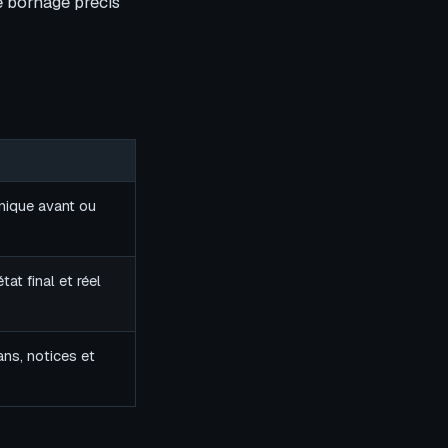
e bornage précis
nique avant ou
tat final et réel
ans, notices et