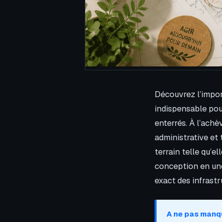
Découvrez l’impor
indispensable pou
enterrés. À l’ach
administrative et 
terrain telle qu’e
conception en une
exact des infrastr
A ne pas manq