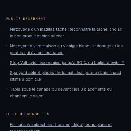
PUBLIÉ RÉCEMMENT
Nettoyage d’un matelas taché : reconnaître la tache, choisir
le bon produit et bien sécher
Nettoyant à vitre maison au vinaigre blanc : le dosage et les
gestes qui évitent les traces
Stop Volt avis : économies jusqu’à 90 % ou boîtier à éviter ?
Spa gonflable 4 places : le format idéal pour un bain chaud
intime à domicile
Tapis sous le canapé ou devant : les 3 placements qui
changent le salon
LES PLUS CONSULTÉS
Emmaüs wambrechies : horaires, dépôt, bons plans et