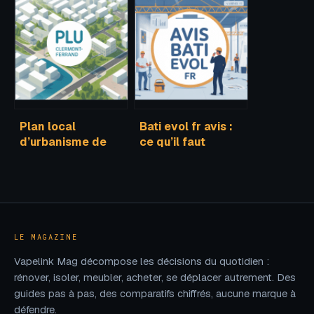
professionnel
famille et apl :
selon votre besoin
règles, risques et
bonnes pratiques
Plan local
Bati evol fr avis :
d’urbanisme de
ce qu’il faut
clermont-ferrand :
vraiment savoir
ce qu’il faut savoir
avant de vous
pour vos projets
lancer
LE MAGAZINE
Vapelink Mag décompose les décisions du quotidien :
rénover, isoler, meubler, acheter, se déplacer autrement. Des
guides pas à pas, des comparatifs chiffrés, aucune marque à
défendre.