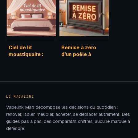
pour bien choisir
pour bien
comprendre et
choisir
Ciel de lit
Remise à zéro
moustiquaire :
d’un poêle à
comment choisir
granulés :
le bon modèle
procédure, codes
pour vous
d’accès et erreurs
à éviter
LE MAGAZINE
Vapelink Mag décompose les décisions du quotidien :
rénover, isoler, meubler, acheter, se déplacer autrement. Des
guides pas à pas, des comparatifs chiffrés, aucune marque à
défendre.