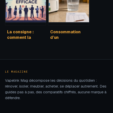
du lac
La consigne :
Consommation
comment la
d’un
formuler,
déshumidificateur
l’appliquer et la
: calcul réel, coûts
faire respecter
et astuces pour
économiser
LE MAGAZINE
Vapelink Mag décompose les décisions du quotidien :
rénover, isoler, meubler, acheter, se déplacer autrement. Des
guides pas à pas, des comparatifs chiffrés, aucune marque à
défendre.