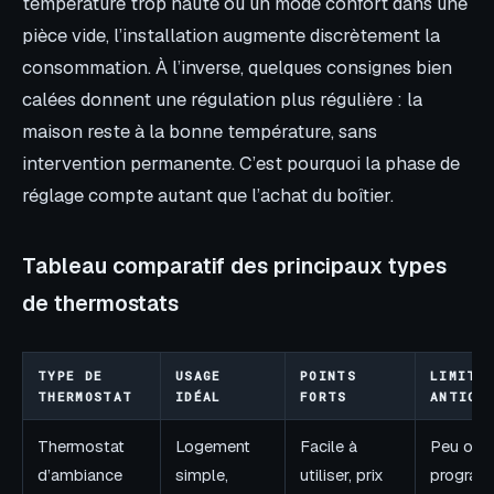
température trop haute ou un mode confort dans une
pièce vide, l’installation augmente discrètement la
consommation. À l’inverse, quelques consignes bien
calées donnent une régulation plus régulière : la
maison reste à la bonne température, sans
intervention permanente. C’est pourquoi la phase de
réglage compte autant que l’achat du boîtier.
Tableau comparatif des principaux types
de thermostats
TYPE DE
USAGE
POINTS
LIMITE
THERMOSTAT
IDÉAL
FORTS
ANTICI
Thermostat
Logement
Facile à
Peu ou 
d’ambiance
simple,
utiliser, prix
program