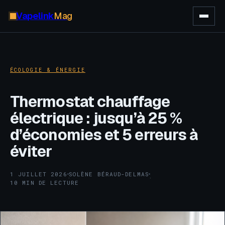
Vapelink
Mag
ÉCOLOGIE & ÉNERGIE
Thermostat chauffage
électrique : jusqu’à 25 %
d’économies et 5 erreurs à
éviter
1 JUILLET 2026
SOLÈNE BÉRAUD-DELMAS
·
·
10 MIN DE LECTURE