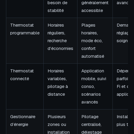
besoin de
généralement
avancée
stabilité
accessible
Thermostat
Horaires
Plages
Demand
programmable
réguliers,
horaires,
réglage i
recherche
mode éco,
soigné
d’économies
confort
automatisé
Thermostat
Horaires
Application
Dépend
connecté
variables,
mobile, suivi
parfois 
pilotage à
conso,
Fi et d’u
distance
scénarios
applicat
avancés
Gestionnaire
Plusieurs
Pilotage
Installat
d’énergie
zones ou
centralisé,
plus tec
installation
délestage