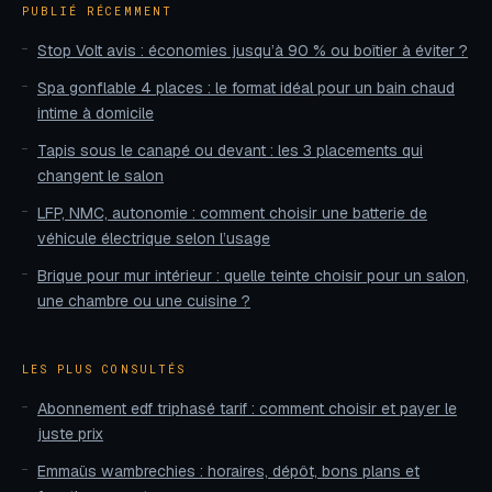
PUBLIÉ RÉCEMMENT
Stop Volt avis : économies jusqu’à 90 % ou boîtier à éviter ?
Spa gonflable 4 places : le format idéal pour un bain chaud
intime à domicile
Tapis sous le canapé ou devant : les 3 placements qui
changent le salon
LFP, NMC, autonomie : comment choisir une batterie de
véhicule électrique selon l’usage
Brique pour mur intérieur : quelle teinte choisir pour un salon,
une chambre ou une cuisine ?
LES PLUS CONSULTÉS
Abonnement edf triphasé tarif : comment choisir et payer le
juste prix
Emmaüs wambrechies : horaires, dépôt, bons plans et