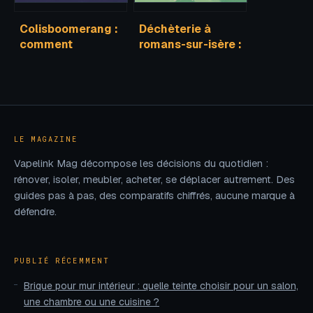
Colisboomerang :
Déchèterie à
comment
romans-sur-isère :
fonctionne ce
horaires, accès,
service et que
déchets acceptés
faut-il en penser ?
LE MAGAZINE
Vapelink Mag décompose les décisions du quotidien :
rénover, isoler, meubler, acheter, se déplacer autrement. Des
guides pas à pas, des comparatifs chiffrés, aucune marque à
défendre.
PUBLIÉ RÉCEMMENT
Brique pour mur intérieur : quelle teinte choisir pour un salon,
une chambre ou une cuisine ?