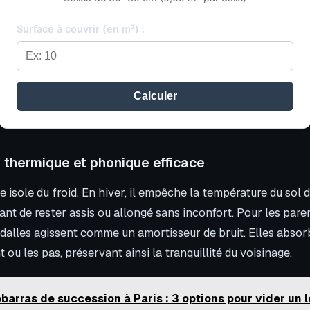
Surface à couvrir (en m²) :
Calculer
 thermique et phonique efficace
 isole du froid. En hiver, il empêche la température du sol 
ant de rester assis ou allongé sans inconfort. Pour les pare
dalles agissent comme un amortisseur de bruit. Elles absor
 ou les pas, préservant ainsi la tranquillité du voisinage.
barras de succession à Paris : 3 options pour vider un 