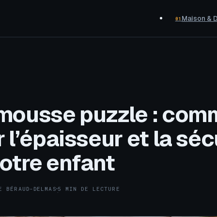
Maison & 
01
 mousse puzzle : com
r l’épaisseur et la séc
otre enfant
E BÉRAUD-DELMAS
5 MIN DE LECTURE
·