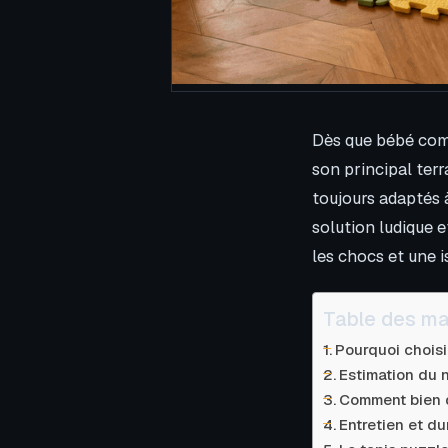
Dès que bébé comm
son principal terr
toujours adaptés
solution ludique e
les chocs et une i
Table des ma
Pourquoi choisi
Estimation du 
Comment bien d
Entretien et du