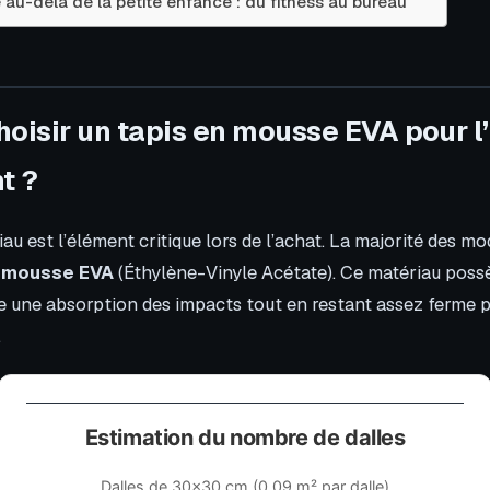
 au-delà de la petite enfance : du fitness au bureau
hoisir un tapis en mousse EVA pour l’
t ?
au est l’élément critique lors de l’achat. La majorité des mo
n
mousse EVA
(Éthylène-Vinyle Acétate). Ce matériau poss
fre une absorption des impacts tout en restant assez ferme p
.
Estimation du nombre de dalles
Dalles de 30×30 cm (0,09 m² par dalle)