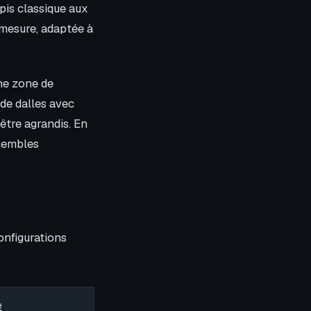
pis classique aux
 mesure, adaptée à
une zone de
 de dalles avec
être agrandis. En
nsembles
onfigurations
É