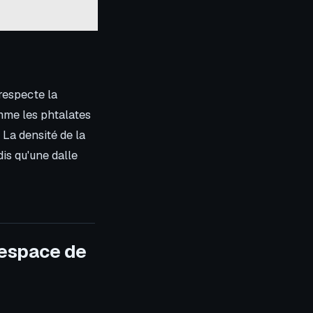
 respecte la
omme les phtalates
 La densité de la
is qu'une dalle
 espace de