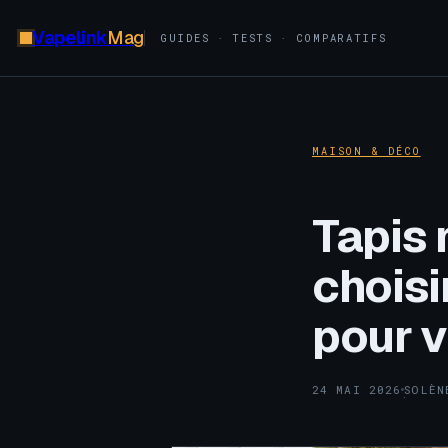
Vapelink
Mag
GUIDES · TESTS · COMPARATIFS
MAISON & DÉCO
Tapis
choisi
pour v
24 MAI 2026
SOLÈN
·