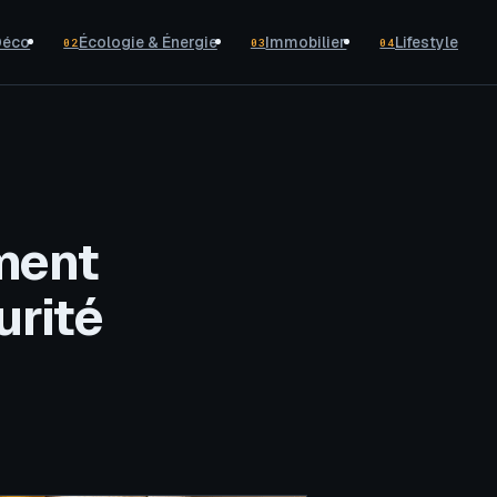
Déco
Écologie & Énergie
Immobilier
Lifestyle
02
03
04
ment
urité