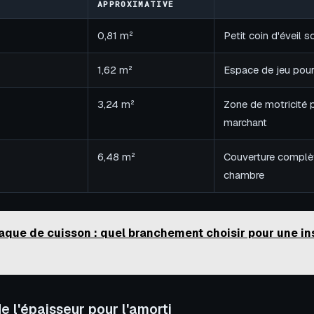
APPROXIMATIVE
0,81 m²
Petit coin d'éveil 
1,62 m²
Espace de jeu pour
3,24 m²
Zone de motricité 
marchant
6,48 m²
Couverture complèt
chambre
aque de cuisson : quel branchement choisir pour une ins
e l'épaisseur pour l'amorti