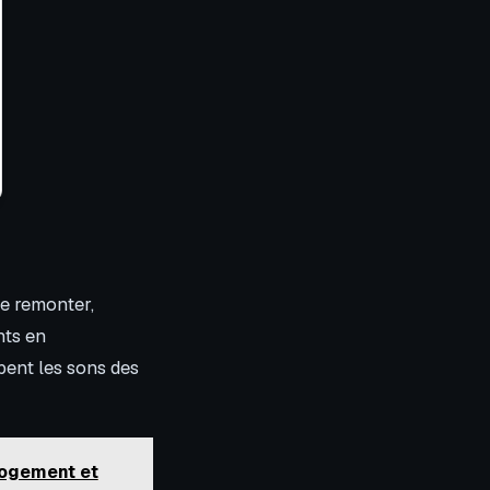
de remonter,
nts en
bent les sons des
logement et