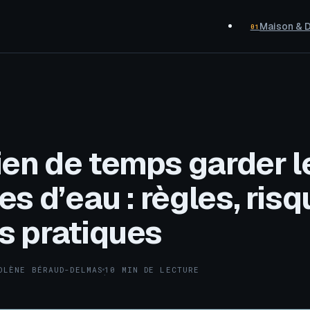
Maison & 
01
en de temps garder l
es d’eau : règles, risq
s pratiques
OLÈNE BÉRAUD-DELMAS
10 MIN DE LECTURE
·