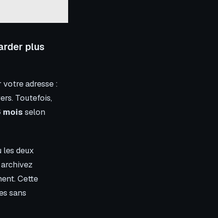
garder plus
 votre adresse :
ers. Toutefois,
6 mois
selon
u les deux
 archivez
ment. Cette
es sans