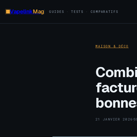
Vapelink
Mag
GUIDES · TESTS · COMPARATIFS
MAISON & DÉCO
Combi
factur
bonne
21 JANVIER 2026
S
·