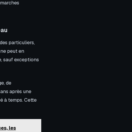
démarches
eau
des particuliers,
u ne peut en
, sauf exceptions
e, de
s ans après une
é à temps. Cette
es, les