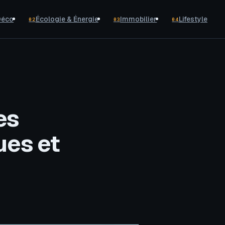
Déco
Écologie & Énergie
Immobilier
Lifestyle
02
03
04
es
ues et