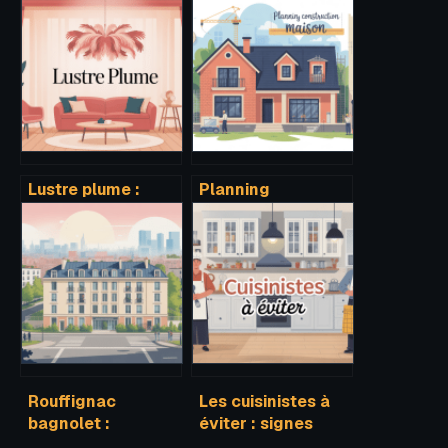
Lustre plume :
Planning
guide complet
construction
pour choisir un
maison : étapes
éclairage aussi
clés et délais à
léger que stylé
anticiper
Rouffignac
Les cuisinistes à
bagnolet :
éviter : signes
comprendre,
d’alerte, pièges et