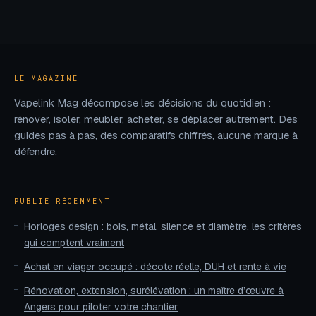
choisir et profiter
alternatives
pleinement de la
fiables
résidence
LE MAGAZINE
Vapelink Mag décompose les décisions du quotidien :
rénover, isoler, meubler, acheter, se déplacer autrement. Des
guides pas à pas, des comparatifs chiffrés, aucune marque à
défendre.
PUBLIÉ RÉCEMMENT
Horloges design : bois, métal, silence et diamètre, les critères
qui comptent vraiment
Achat en viager occupé : décote réelle, DUH et rente à vie
Rénovation, extension, surélévation : un maître d’œuvre à
Angers pour piloter votre chantier