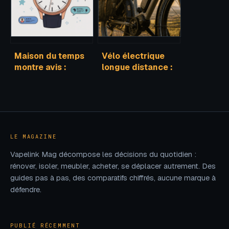
nouveaux
magasins
Maison du temps
Vélo électrique
montre avis :
longue distance :
fiabilité, retours
3 piliers
clients et pièges à
techniques pour
éviter
dépasser les 100
km
LE MAGAZINE
Vapelink Mag décompose les décisions du quotidien :
rénover, isoler, meubler, acheter, se déplacer autrement. Des
guides pas à pas, des comparatifs chiffrés, aucune marque à
défendre.
PUBLIÉ RÉCEMMENT