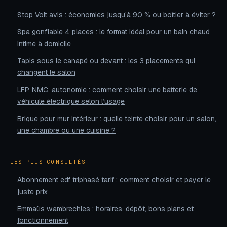
Stop Volt avis : économies jusqu’à 90 % ou boîtier à éviter ?
Spa gonflable 4 places : le format idéal pour un bain chaud
intime à domicile
Tapis sous le canapé ou devant : les 3 placements qui
changent le salon
LFP, NMC, autonomie : comment choisir une batterie de
véhicule électrique selon l’usage
Brique pour mur intérieur : quelle teinte choisir pour un salon,
une chambre ou une cuisine ?
LES PLUS CONSULTÉS
Abonnement edf triphasé tarif : comment choisir et payer le
juste prix
Emmaüs wambrechies : horaires, dépôt, bons plans et
fonctionnement