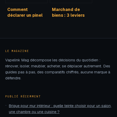
Comment
Marchand de
déclarer un pinel
biens : 3 leviers
les années
pour optimiser
suivantes sans
votre fiscalité et
vous tromper
éviter la
requalification
LE MAGAZINE
Vapelink Mag décompose les décisions du quotidien :
rénover, isoler, meubler, acheter, se déplacer autrement. Des
guides pas à pas, des comparatifs chiffrés, aucune marque à
défendre.
PUBLIÉ RÉCEMMENT
Brique pour mur intérieur : quelle teinte choisir pour un salon,
une chambre ou une cuisine ?