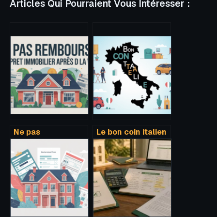
Articles Qui Pourraient Vous Intéresser :
Ne pas
Le bon coin italien
rembourser son
: les meilleurs
prêt immobilier
sites pour acheter
après la vente :
et vendre en italie
que disent
vraiment la loi et
les forums ?