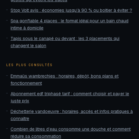
Stop Volt avis : économies jusqu’à 90 % ou boîtier à éviter ?
Spa gonflable 4 places : le format idéal pour un bain chaud
intime à domicile
Tapis sous le canapé ou devant : les 3 placements qui
changent le salon
LES PLUS CONSULTÉS
Emmaüs wambrechies : horaires, dépôt, bons plans et
fonctionnement
Abonnement edf triphasé tarif : comment choisir et payer le
juste prix
Déchetterie vandoeuvre : horaires, accès et infos pratiques à
connaître
Combien de litres d’eau consomme une douche et comment
réduire sa consommation