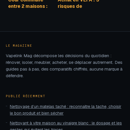
entre 2 maisons :
risques de
règles, droits et
livraison à
solutions
anticiper et les
concrètes
garanties qui
protègent votre
investissement
LE MAGAZINE
Vapelink Mag décompose les décisions du quotidien :
rénover, isoler, meubler, acheter, se déplacer autrement. Des
guides pas à pas, des comparatifs chiffrés, aucune marque à
défendre.
PUBLIÉ RÉCEMMENT
Nettoyage d’un matelas taché : reconnaître la tache, choisir
le bon produit et bien sécher
Nettoyant à vitre maison au vinaigre blanc : le dosage et les
gestes qui évitent les traces