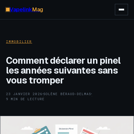
Vapelink
Mag
IMMOBILIER
Comment déclarer un pinel
les années suivantes sans
vous tromper
23 JANVIER 2026
SOLÈNE BÉRAUD-DELMAS
·
·
9 MIN DE LECTURE