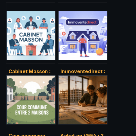
Cabinet Masson :
Immoventedirect :
identifier le bon
tout comprendre
professionnel
sur l’acteur de la
selon votre besoin
vente immobilière
entre particuliers
Cour commune
Achat en VEFA : 3