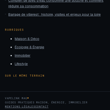
Combien de litres d’eau consomme une douche et comment
réduire sa consommation
Barrage de villerest : histoire, visites et enjeux pour la loire
RUBRIQUES
Maison & Déco
Écologie & Énergie
Immobilier
Lifestyle
SUR LE MÊME TERRAIN
VAPELINK MAG
GUIDES PRATIQUES MAISON, ÉNERGIE, IMMOBILIER
MENTIONS LÉGALES
CONTACT