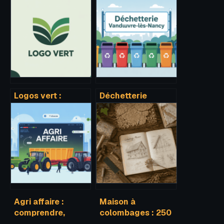
Logos vert :
Déchetterie
inspirations,
vandoeuvre :
significations et
horaires, accès et
bonnes pratiques
infos pratiques à
de création
connaître
Agri affaire :
Maison à
comprendre,
colombages : 250
utiliser et
kg/m² de briques