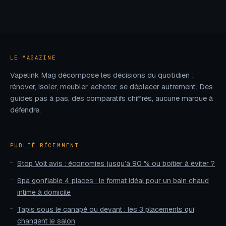
optimiser ce site
et 4 règles pour
pour vos
isoler sans
annonces
dénaturer
agricoles
LE MAGAZINE
Vapelink Mag décompose les décisions du quotidien :
rénover, isoler, meubler, acheter, se déplacer autrement. Des
guides pas à pas, des comparatifs chiffrés, aucune marque à
défendre.
PUBLIÉ RÉCEMMENT
Stop Volt avis : économies jusqu’à 90 % ou boîtier à éviter ?
Spa gonflable 4 places : le format idéal pour un bain chaud
intime à domicile
Tapis sous le canapé ou devant : les 3 placements qui
changent le salon