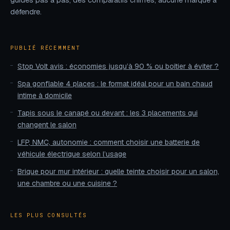
guides pas à pas, des comparatifs chiffrés, aucune marque à
défendre.
PUBLIÉ RÉCEMMENT
Stop Volt avis : économies jusqu’à 90 % ou boîtier à éviter ?
Spa gonflable 4 places : le format idéal pour un bain chaud
intime à domicile
Tapis sous le canapé ou devant : les 3 placements qui
changent le salon
LFP, NMC, autonomie : comment choisir une batterie de
véhicule électrique selon l’usage
Brique pour mur intérieur : quelle teinte choisir pour un salon,
une chambre ou une cuisine ?
LES PLUS CONSULTÉS