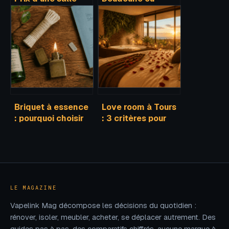
des fêtes :
veste matelassée
combien prévoir
: comment choisir
et comment bien
le modèle idéal
choisir
pour allier chaleur,
style et
morphologie ?
Briquet à essence
Love room à Tours
: pourquoi choisir
: 3 critères pour
la fiabilité
choisir votre suite
mécanique face
avec spa privatif
au vent
LE MAGAZINE
Vapelink Mag décompose les décisions du quotidien :
rénover, isoler, meubler, acheter, se déplacer autrement. Des