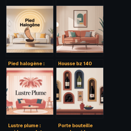
Pied halogène :
Housse bz 140
bien choisir,
avec fermeture
utiliser et
éclair : bien
remplacer son
choisir et bien
lampadaire
protéger
Lustre plume :
Porte bouteille