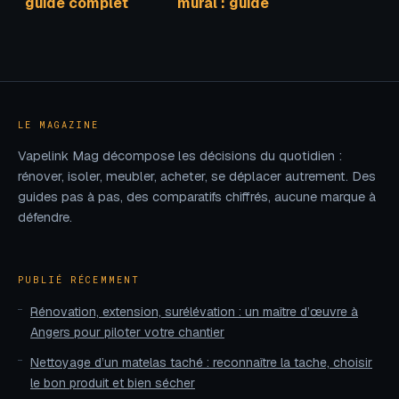
guide complet
mural : guide
pour choisir un
complet pour bien
éclairage aussi
choisir et
léger que stylé
l’installer
LE MAGAZINE
Vapelink Mag décompose les décisions du quotidien :
rénover, isoler, meubler, acheter, se déplacer autrement. Des
guides pas à pas, des comparatifs chiffrés, aucune marque à
défendre.
PUBLIÉ RÉCEMMENT
Rénovation, extension, surélévation : un maître d’œuvre à
Angers pour piloter votre chantier
Nettoyage d’un matelas taché : reconnaître la tache, choisir
le bon produit et bien sécher