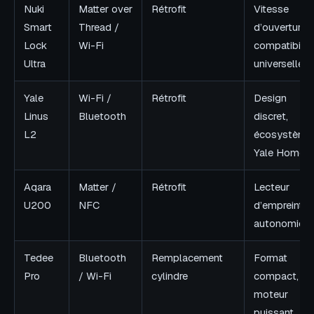
Nuki
Matter over
Rétrofit
Vitesse
Smart
Thread /
d’ouverture,
Lock
Wi-Fi
compatibilit
Ultra
universelle
Yale
Wi-Fi /
Rétrofit
Design
Linus
Bluetooth
discret,
L2
écosystème
Yale Home
Aqara
Matter /
Rétrofit
Lecteur
U200
NFC
d’empreintes
autonomie
Tedee
Bluetooth
Remplacement
Format
Pro
/ Wi-Fi
cylindre
compact,
moteur
puissant