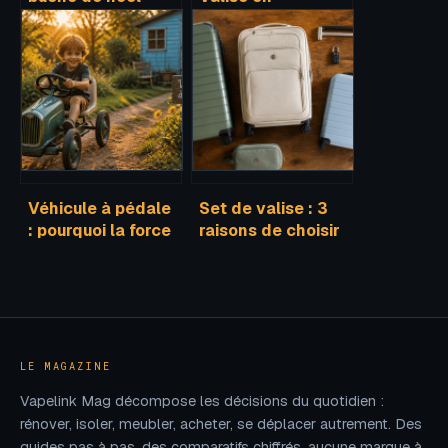
recettes faciles
polycarbonate : 4
pour tous les
critères
niveaux et envies
techniques pour
choisir une coque
réellement
incassable
Véhicule à pédale
Set de valise : 3
: pourquoi la force
raisons de choisir
des jambes
un lot complet
surpasse
pour vos
l’électrique
prochains
voyages
LE MAGAZINE
Vapelink Mag décompose les décisions du quotidien :
rénover, isoler, meubler, acheter, se déplacer autrement. Des
guides pas à pas, des comparatifs chiffrés, aucune marque à