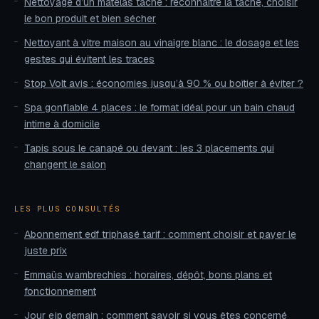
Nettoyage d’un matelas taché : reconnaître la tache, choisir
le bon produit et bien sécher
Nettoyant à vitre maison au vinaigre blanc : le dosage et les
gestes qui évitent les traces
Stop Volt avis : économies jusqu’à 90 % ou boîtier à éviter ?
Spa gonflable 4 places : le format idéal pour un bain chaud
intime à domicile
Tapis sous le canapé ou devant : les 3 placements qui
changent le salon
LES PLUS CONSULTÉS
Abonnement edf triphasé tarif : comment choisir et payer le
juste prix
Emmaüs wambrechies : horaires, dépôt, bons plans et
fonctionnement
Jour ejp demain : comment savoir si vous êtes concerné