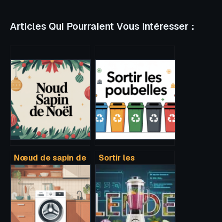
Articles Qui Pourraient Vous Intéresser :
Nœud de sapin de
Sortir les
noël techniques et
poubelles : règles,
styles pour une
horaires et
déco élégante
astuces pour
éviter les
amendes