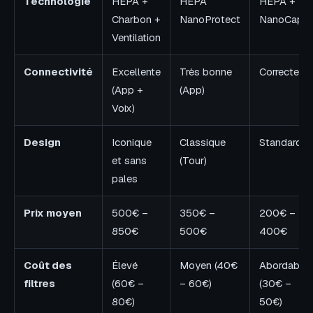
Technologie
HEPA +
HEPA
HEPA +
Charbon +
NanoProtect
NanoCaptu
Ventilation
Connectivité
Excellente
Très bonne
Correcte
(App +
(App)
Voix)
Design
Iconique
Classique
Standard
et sans
(Tour)
pales
Prix moyen
500€ –
350€ –
200€ –
850€
500€
400€
Coût des
Élevé
Moyen (40€
Abordable
filtres
(60€ –
– 60€)
(30€ –
80€)
50€)