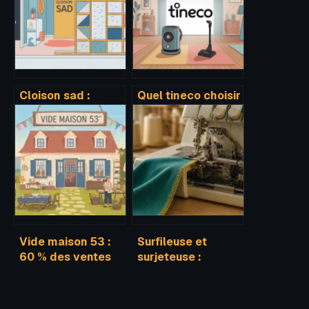
Cloison sad :
Quel tineco choisir
comprendre,
pour votre maison
choisir et poser ce
sans vous tromper
système de
doublage
Vide maison 53 :
Surfileuse et
60 % des ventes
surjeteuse :
liées à une
choisir ses
succession et 3
fonctionnalités
étapes pour
pour des finitions