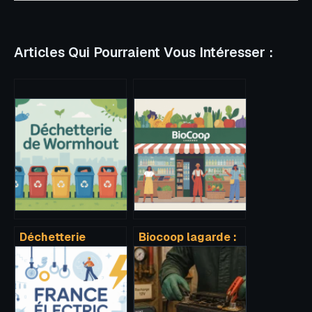
Articles Qui Pourraient Vous Intéresser :
Déchetterie
Biocoop lagarde :
wormhout :
horaires, accès,
horaires, accès,
avis et services en
fonctionnement et
un clin d’œil
bons réflexes