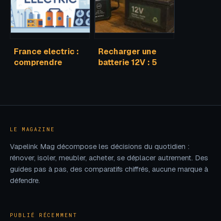
France electric :
Recharger une
comprendre
batterie 12V : 5
l’entreprise, ses
étapes clés et
offres et
précautions pour
alternatives
éviter les
dommages
LE MAGAZINE
Vapelink Mag décompose les décisions du quotidien :
rénover, isoler, meubler, acheter, se déplacer autrement. Des
guides pas à pas, des comparatifs chiffrés, aucune marque à
défendre.
PUBLIÉ RÉCEMMENT