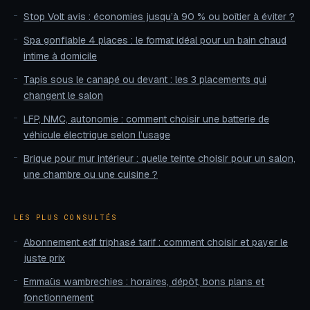
Stop Volt avis : économies jusqu’à 90 % ou boîtier à éviter ?
Spa gonflable 4 places : le format idéal pour un bain chaud
intime à domicile
Tapis sous le canapé ou devant : les 3 placements qui
changent le salon
LFP, NMC, autonomie : comment choisir une batterie de
véhicule électrique selon l’usage
Brique pour mur intérieur : quelle teinte choisir pour un salon,
une chambre ou une cuisine ?
LES PLUS CONSULTÉS
Abonnement edf triphasé tarif : comment choisir et payer le
juste prix
Emmaüs wambrechies : horaires, dépôt, bons plans et
fonctionnement