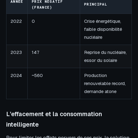
ANNÉE
PRIX NÉGATIF
PRINCIPAL
(FRANCE)
2022
0
Crise énergétique,
faible disponibilité
nucléaire
2023
147
Reprise du nucléaire,
essor du solaire
2024
~560
Production
renouvelable record,
demande atone
L’effacement et la consommation
intelligente
Pour limiter les effets pervers de ces prix, la solution