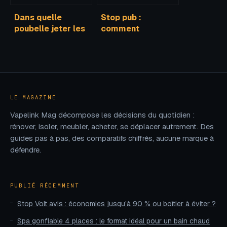
Dans quelle
Stop pub :
poubelle jeter les
comment
vêtements usagés
fonctionne
sans se tromper
l’autocollant, vos
droits et vos
options
LE MAGAZINE
Vapelink Mag décompose les décisions du quotidien :
rénover, isoler, meubler, acheter, se déplacer autrement. Des
guides pas à pas, des comparatifs chiffrés, aucune marque à
défendre.
PUBLIÉ RÉCEMMENT
Stop Volt avis : économies jusqu’à 90 % ou boîtier à éviter ?
Spa gonflable 4 places : le format idéal pour un bain chaud