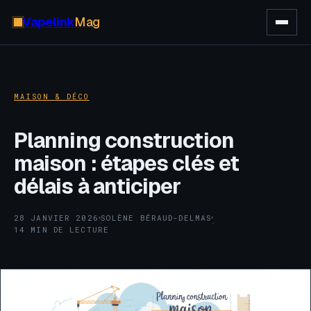
Vapelink
Mag
MAISON & DÉCO
Planning construction
maison : étapes clés et
délais à anticiper
28 JANVIER 2026
SOLÈNE BÉRAUD-DELMAS
·
·
14 MIN DE LECTURE