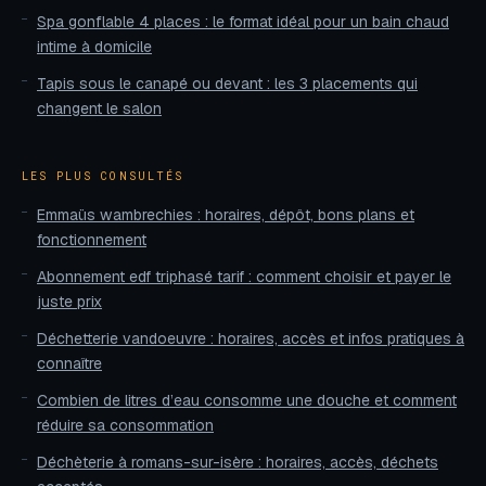
Spa gonflable 4 places : le format idéal pour un bain chaud
intime à domicile
Tapis sous le canapé ou devant : les 3 placements qui
changent le salon
LES PLUS CONSULTÉS
Emmaüs wambrechies : horaires, dépôt, bons plans et
fonctionnement
Abonnement edf triphasé tarif : comment choisir et payer le
juste prix
Déchetterie vandoeuvre : horaires, accès et infos pratiques à
connaître
Combien de litres d’eau consomme une douche et comment
réduire sa consommation
Déchèterie à romans-sur-isère : horaires, accès, déchets