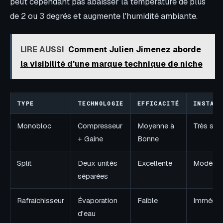
peut cependant pas abaisser la température de plus
de 2 ou 3 degrés et augmente l'humidité ambiante.
LIRE AUSSI
Comment Julien Jimenez aborde
la visibilité d'une marque technique de niche
TYPE
TECHNOLOGIE
EFFICACITÉ
INSTALL
Monobloc
Compresseur
Moyenne à
Très sim
+ Gaine
Bonne
Split
Deux unités
Excellente
Modérée
séparées
Rafraîchisseur
Évaporation
Faible
Immédia
d'eau