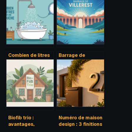
Combien de litres
Barrage de
d’eau consomme
villerest : histoire,
une douche et
visites et enjeux
comment réduire
pour la loire
sa consommation
Biofib trio :
Numéro de maison
avantages,
design : 3 finitions
inconvénients et
en aluminium et la