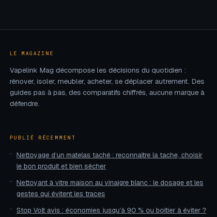
usages en
méthode pour une
isolation
pose sans
écologique
perçage
LE MAGAZINE
Vapelink Mag décompose les décisions du quotidien :
rénover, isoler, meubler, acheter, se déplacer autrement. Des
guides pas à pas, des comparatifs chiffrés, aucune marque à
défendre.
PUBLIÉ RÉCEMMENT
Nettoyage d’un matelas taché : reconnaître la tache, choisir
le bon produit et bien sécher
Nettoyant à vitre maison au vinaigre blanc : le dosage et les
gestes qui évitent les traces
Stop Volt avis : économies jusqu’à 90 % ou boîtier à éviter ?