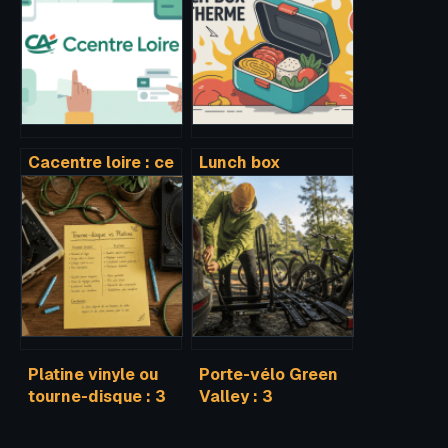
Cacentre loire : ce
Lunch box
qu’il faut savoir
isotherme : bien
sur votre espace
choisir, utiliser et
en ligne cace
conserver vos
repas au frais
Platine vinyle ou
Porte-vélo Green
tourne-disque : 3
Valley : 3
critères
systèmes de
techniques pour
fixation et les