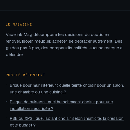
distinguer
erreurs de
l’audiophilie du
montage à éviter
gadget rétro
LE MAGAZINE
Vapelink Mag décompose les décisions du quotidien :
rénover, isoler, meubler, acheter, se déplacer autrement. Des
guides pas à pas, des comparatifs chiffrés, aucune marque à
défendre.
PUBLIÉ RÉCEMMENT
Brique pour mur intérieur : quelle teinte choisir pour un salon,
une chambre ou une cuisine ?
Plaque de cuisson : quel branchement choisir pour une
installation sécurisée ?
PSE ou XPS : quel isolant choisir selon l’humidité, la pression
et le budget ?