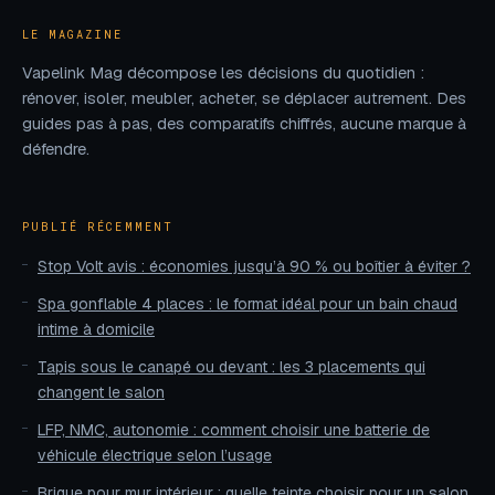
LE MAGAZINE
Vapelink Mag décompose les décisions du quotidien :
rénover, isoler, meubler, acheter, se déplacer autrement. Des
guides pas à pas, des comparatifs chiffrés, aucune marque à
défendre.
PUBLIÉ RÉCEMMENT
Stop Volt avis : économies jusqu’à 90 % ou boîtier à éviter ?
Spa gonflable 4 places : le format idéal pour un bain chaud
intime à domicile
Tapis sous le canapé ou devant : les 3 placements qui
changent le salon
LFP, NMC, autonomie : comment choisir une batterie de
véhicule électrique selon l’usage
Brique pour mur intérieur : quelle teinte choisir pour un salon,