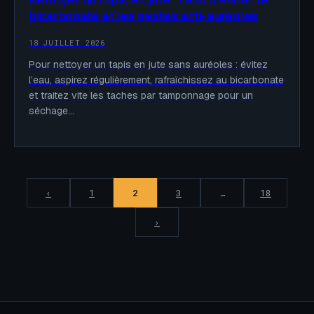
Nettoyer un tapis en jute : l’eau à éviter, le
bicarbonate et les gestes anti-auréoles
18 JUILLET 2026
Pour nettoyer un tapis en jute sans auréoles : évitez
l’eau, aspirez régulièrement, rafraîchissez au bicarbonate
et traitez vite les taches par tamponnage pour un
séchage…
‹
1
2
3
…
18
›