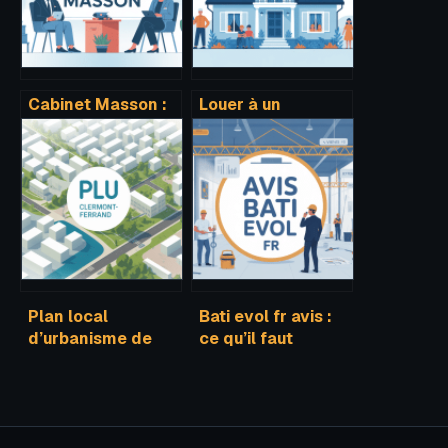
Cabinet Masson :
Louer à un
identifier le bon
membre de sa
professionnel
famille et apl :
selon votre besoin
règles, risques et
bonnes pratiques
Plan local
Bati evol fr avis :
d’urbanisme de
ce qu’il faut
clermont-ferrand :
vraiment savoir
ce qu’il faut savoir
avant de vous
pour vos projets
lancer