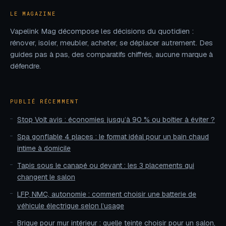
LE MAGAZINE
Vapelink Mag décompose les décisions du quotidien :
rénover, isoler, meubler, acheter, se déplacer autrement. Des
guides pas à pas, des comparatifs chiffrés, aucune marque à
défendre.
PUBLIÉ RÉCEMMENT
Stop Volt avis : économies jusqu’à 90 % ou boîtier à éviter ?
Spa gonflable 4 places : le format idéal pour un bain chaud
intime à domicile
Tapis sous le canapé ou devant : les 3 placements qui
changent le salon
LFP, NMC, autonomie : comment choisir une batterie de
véhicule électrique selon l’usage
Brique pour mur intérieur : quelle teinte choisir pour un salon,