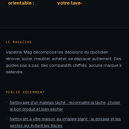
orientable :
votre lave-
comment choisir
vaisselle Siemens
le bon modèle
: comment
pour chaque pièce
diagnostiquer,
nettoyer la pompe
et relancer votre
cycle ?
LE MAGAZINE
Vapelink Mag décompose les décisions du quotidien :
rénover, isoler, meubler, acheter, se déplacer autrement. Des
guides pas à pas, des comparatifs chiffrés, aucune marque à
défendre.
PUBLIÉ RÉCEMMENT
Nettoyage d’un matelas taché : reconnaître la tache, choisir
le bon produit et bien sécher
Nettoyant à vitre maison au vinaigre blanc : le dosage et les
gestes qui évitent les traces