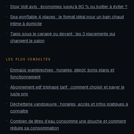
Stop Volt avis : économies jusqu’à 90 % ou boîtier à éviter ?
Spa gonflable 4 places : le format idéal pour un bain chaud
intime à domicile
Tapis sous le canapé ou devant : les 3 placements qui
changent le salon
LES PLUS CONSULTÉS
Emmaüs wambrechies : horaires, dépôt, bons plans et
fonctionnement
Abonnement edf triphasé tarif : comment choisir et payer le
juste prix
Déchetterie vandoeuvre : horaires, accès et infos pratiques à
connaître
Combien de litres d’eau consomme une douche et comment
réduire sa consommation