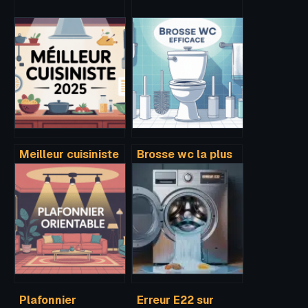
Meilleur cuisiniste
Brosse wc la plus
2024 : le guide
efficace :
pour choisir sans
comment choisir
se tromper
le bon modèle
pour chez vous
Plafonnier
Erreur E22 sur