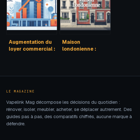
vraiment
profiter
Augmentation du
Maison
loyer commercial :
londonienne :
règles, limites et
styles, prix,
recours pour les
quartiers et
locataires
conseils pour
acheter
LE MAGAZINE
Vapelink Mag décompose les décisions du quotidien :
rénover, isoler, meubler, acheter, se déplacer autrement. Des
guides pas à pas, des comparatifs chiffrés, aucune marque à
défendre.