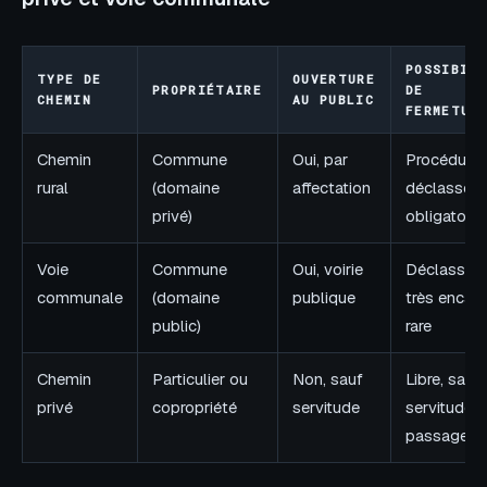
POSSIBIL
TYPE DE
OUVERTURE
PROPRIÉTAIRE
DE
CHEMIN
AU PUBLIC
FERMETUR
Chemin
Commune
Oui, par
Procédure 
rural
(domaine
affectation
déclassem
privé)
obligatoire
Voie
Commune
Oui, voirie
Déclassem
communale
(domaine
publique
très encadr
public)
rare
Chemin
Particulier ou
Non, sauf
Libre, sauf
privé
copropriété
servitude
servitude 
passage