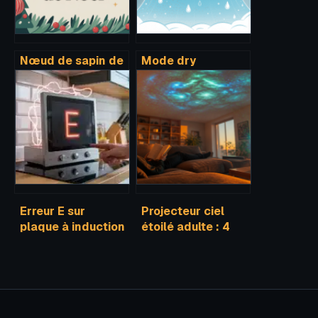
Nœud de sapin de
Mode dry
noël techniques et
climatiseur :
styles pour une
fonctionnement,
déco élégante
utilité et bons
réglages
Erreur E sur
Projecteur ciel
plaque à induction
étoilé adulte : 4
: 30 secondes de
critères pour
débranchement
choisir une
pour réinitialiser
immersion
votre appareil
galactique réussie