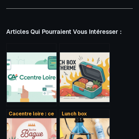
Articles Qui Pourraient Vous Intéresser :
Cacentre loire : ce
Lunch box
qu’il faut savoir
isotherme : bien
sur votre espace
choisir, utiliser et
en ligne cace
conserver vos