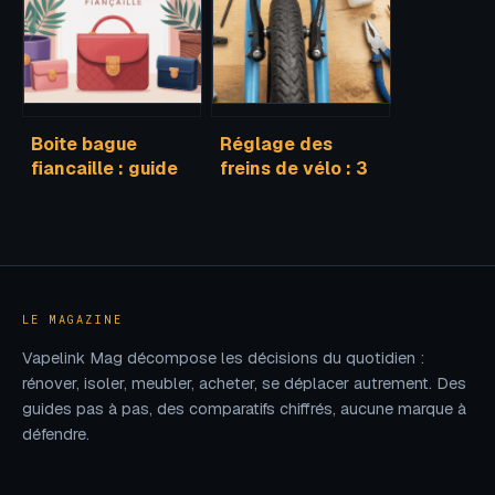
repas au frais
Boite bague
Réglage des
fiancaille : guide
freins de vélo : 3
pour choisir l’écrin
étapes pour
parfait
supprimer les
frottements et
sécuriser vos
trajets
LE MAGAZINE
Vapelink Mag décompose les décisions du quotidien :
rénover, isoler, meubler, acheter, se déplacer autrement. Des
guides pas à pas, des comparatifs chiffrés, aucune marque à
défendre.