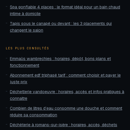
Spa gonflable 4 places : le format idéal pour un bain chaud
intime à domicile
Tapis sous le canapé ou devant : les 3 placements qui
changent le salon
LES PLUS CONSULTÉS
Emmaüs wambrechies : horaires, dépôt, bons plans et
fonctionnement
Abonnement edf triphasé tarif : comment choisir et payer le
juste prix
Déchetterie vandoeuvre : horaires, accès et infos pratiques à
connaître
Combien de litres d’eau consomme une douche et comment
réduire sa consommation
Déchèterie à romans-sur-isère : horaires, accès, déchets