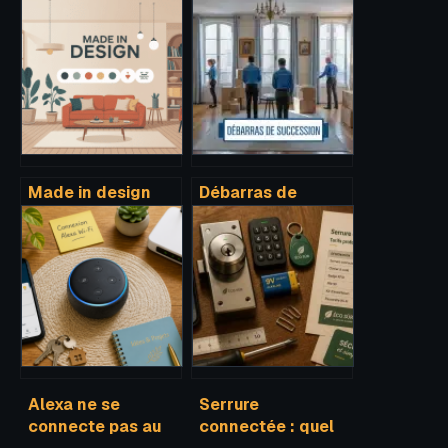
Made in design
Débarras de
avis : fiabilité,
succession à Paris
qualité, service
: 3 options pour
client, que faut-il
vider un logement
en penser ?
et valoriser votre
héritage
Alexa ne se
Serrure
connecte pas au
connectée : quel