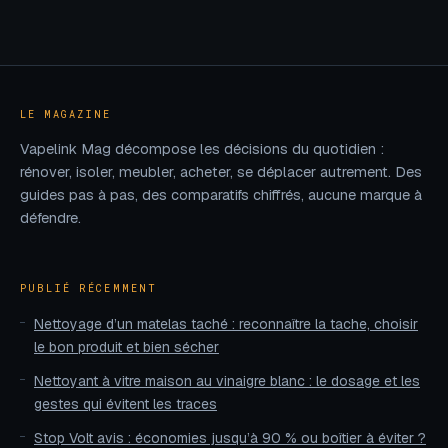
Wi-Fi : 5 solutions
budget prévoir
pour rétablir votre
pour sécuriser
connexion
votre porte
d’entrée ?
LE MAGAZINE
Vapelink Mag décompose les décisions du quotidien :
rénover, isoler, meubler, acheter, se déplacer autrement. Des
guides pas à pas, des comparatifs chiffrés, aucune marque à
défendre.
PUBLIÉ RÉCEMMENT
Nettoyage d’un matelas taché : reconnaître la tache, choisir
le bon produit et bien sécher
Nettoyant à vitre maison au vinaigre blanc : le dosage et les
gestes qui évitent les traces
Stop Volt avis : économies jusqu’à 90 % ou boîtier à éviter ?