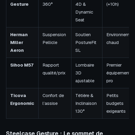
Gesture
360°
4D &
(+10h)
Dynamic
Seat
Herman
Suspension
Soutien
Environnemen
Miller
Pellicle
PostureFit
chaud
Aeron
SL
Sihoo M57
Rapport
Lombaire
Premier
qualité/prix
3D
équipement
ajustable
pro
Ticova
Confort de
Têtière &
Petits
Ergonomic
l’assise
Inclinaison
budgets
130°
exigeants
Steelcase Gesture : Le sommet de